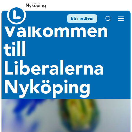
Nyköping
Bli medlem
Välkommen
till
Liberalerna
Nyköping