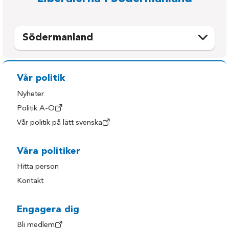
Södermanland
Eskilstuna
Oxelösund
Flen
Strängnäs
Vår politik
Gnesta
Trosa
Nyheter
Katrineholm
Vingåker
Politik A-Ö
Vår politik på lätt svenska
Nyköping
Våra politiker
Hitta person
Kontakt
Engagera dig
Bli medlem